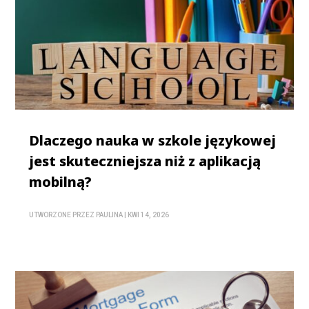
Dlaczego nauka w szkole językowej
jest skuteczniejsza niż z aplikacją
mobilną?
UTWORZONE PRZEZ
PAULINA
|
KWI 14, 2026