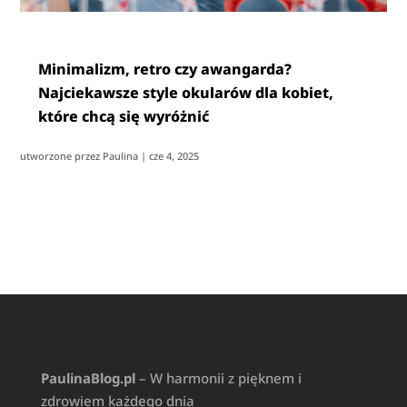
Minimalizm, retro czy awangarda?
Najciekawsze style okularów dla kobiet,
które chcą się wyróżnić
utworzone przez
Paulina
|
cze 4, 2025
PaulinaBlog.pl
– W harmonii z pięknem i
zdrowiem każdego dnia