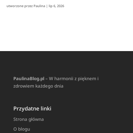
utworzone przez
Paulina
|
lip 6, 2026
PaulinaBlog.pl
– W harmonii z pięknem i
zdrowiem każdego dnia
Przydatne linki
Strona główna
O blogu