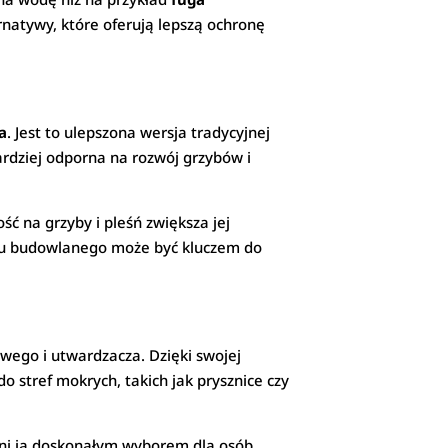
ernatywy, które oferują lepszą ochronę
a
. Jest to ulepszona wersja tradycyjnej
bardziej odporna na rozwój grzybów i
ść na grzyby i pleśń zwiększa jej
ału budowlanego może być kluczem do
wego i utwardzacza. Dzięki swojej
o stref mokrych, takich jak prysznice czy
zyni ją doskonałym wyborem dla osób