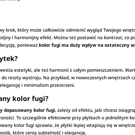
wy krok, który może całkowicie odmienić wygląd Twojego wnętr
pójny i harmonijny efekt. Można też postawić na kontrast, co p
 decyzję, ponieważ
kolor fugi ma duży wpływ na ostateczny wy
łytek?
 kwestia estetyki, ale też harmonii z całym pomieszczeniem. War
eż do reszty wystroju. Na przykład, w nowoczesnych wnętrzach c
 elegancję i minimalizm przestrzeni.
ny kolor fugi?
y dopasowany kolor fugi
, zależy od efektu, jaki chcesz osiąg
sności. To szczególnie efektowne przy płytkach o jednolitym ko
ny kolor fugi sprawia, że płytki lepiej wtapiają się w wnętrze,
osób, które cenią subtelność i elegancję.