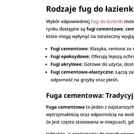
Rodzaje fug do łazienk
Wybór odpowiedniej
fugi do łazienki
może
rynku dostępne są
fugi cementowe
,
cem
które mogą wpłynąć na ostateczny wygląd 
Fugi cementowe
: Klasyka, ceniona za
Fugi epoksydowe
: Oferują lepszą ochr
Fugi akrylowe
: Gotowe do użycia, dos
Fugi cementowe-elastyczne
: Łączą z
odporność na grzyby oraz pleśń.
Fuga cementowa: Tradycyj
Fuga cementowa
to jeden z najstarszyc
wytrzymałością oraz odpornością na wodę,
że jest często stosowana w miejscach, g
Jednakże, w porównaniu do innych nowo