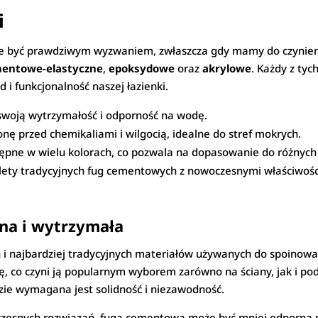
i
 być prawdziwym wyzwaniem, zwłaszcza gdy mamy do czynieni
entowe-elastyczne
,
epoksydowe
oraz
akrylowe
. Każdy z ty
i funkcjonalność naszej łazienki.
 swoją wytrzymałość i odporność na wodę.
onę przed chemikaliami i wilgocią, idealne do stref mokrych.
tępne w wielu kolorach, co pozwala na dopasowanie do różnych
alety tradycyjnych fug cementowych z nowoczesnymi właściwości
na i wytrzymała
h i najbardziej tradycyjnych materiałów używanych do spoinowa
 co czyni ją popularnym wyborem zarówno na ściany, jak i podł
dzie wymagana jest solidność i niezawodność.
czesnych rozwiązań, fuga cementowa może być mniej odporna 