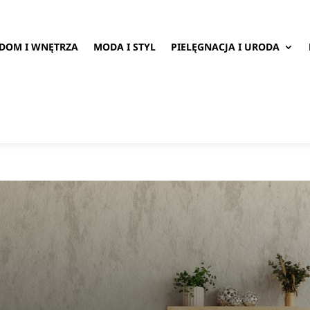
DOM I WNĘTRZA
MODA I STYL
PIELĘGNACJA I URODA