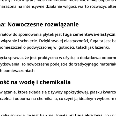
st narażona na intensywne działanie wilgoci, warto rozważyć alt
a: Nowoczesne rozwiązanie
ałów do spoinowania płytek jest
fuga cementowa-elastyczn
iązanie i schnięcie. Dzięki swojej elastyczności, fuga ta jest 
pomieszczeń o podwyższonej wilgotności, takich jak łazienki.
ięcia sprawia, że jest praktyczna w użyciu, a dodatkowa odporno
 użytkowania. To nowoczesne podejście do tradycyjnego materi
ch pomieszczeniach.
ść na wodę i chemikalia
ązanie, które składa się z żywicy epoksydowej, piasku kwarco
czelna i odporna na chemikalia, co czyni ją idealnym wyborem d
alia sprawia, że jest bardziej trwała niż
fuga akrylowa
, co c