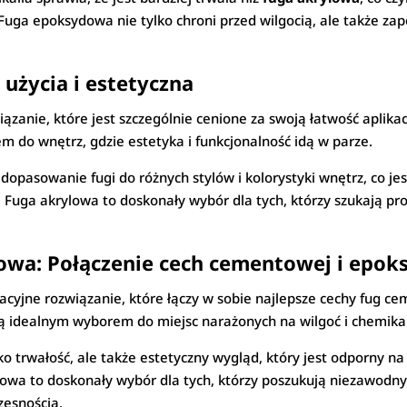
Fuga epoksydowa nie tylko chroni przed wilgocią, ale także za
użycia i estetyczna
ązanie, które jest szczególnie cenione za swoją łatwość aplikac
em do wnętrz, gdzie estetyka i funkcjonalność idą w parze.
dopasowanie fugi do różnych stylów i kolorystyki wnętrz, co 
. Fuga akrylowa to doskonały wybór dla tych, którzy szukają pr
wa: Połączenie cech cementowej i epok
acyjne rozwiązanie, które łączy w sobie najlepsze cechy fug c
 ją idealnym wyborem do miejsc narażonych na wilgoć i chemikal
o trwałość, ale także estetyczny wygląd, który jest odporny na
a to doskonały wybór dla tych, którzy poszukują niezawodnyc
zesnością.