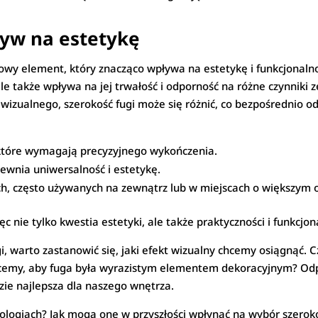
pływ na estetykę
owy element, który znacząco wpływa na estetykę i funkcjonaln
ale także wpływa na jej trwałość i odporność na różne czynniki 
wizualnego, szerokość fugi może się różnić, co bezpośrednio o
 które wymagają precyzyjnego wykończenia.
pewnia uniwersalność i estetykę.
ch, często używanych na zewnątrz lub w miejscach o większym 
c nie tylko kwestia estetyki, ale także praktyczności i funkcjon
i, warto zastanowić się, jaki efekt wizualny chcemy osiągnąć.
cemy, aby fuga była wyrazistym elementem dekoracyjnym? Od
dzie najlepsza dla naszego wnętrza.
ologiach? Jak mogą one w przyszłości wpłynąć na wybór szerokoś