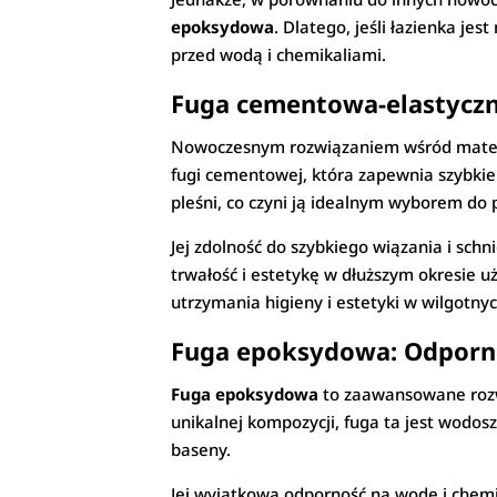
epoksydowa
. Dlatego, jeśli łazienka je
przed wodą i chemikaliami.
Fuga cementowa-elastyczn
Nowoczesnym rozwiązaniem wśród materi
fugi cementowej, która zapewnia szybkie w
pleśni, co czyni ją idealnym wyborem do 
Jej zdolność do szybkiego wiązania i schn
trwałość i estetykę w dłuższym okresie
utrzymania higieny i estetyki w wilgotny
Fuga epoksydowa: Odporno
Fuga epoksydowa
to zaawansowane rozwi
unikalnej kompozycji, fuga ta jest wodosz
baseny.
Jej wyjątkowa odporność na wodę i chemik