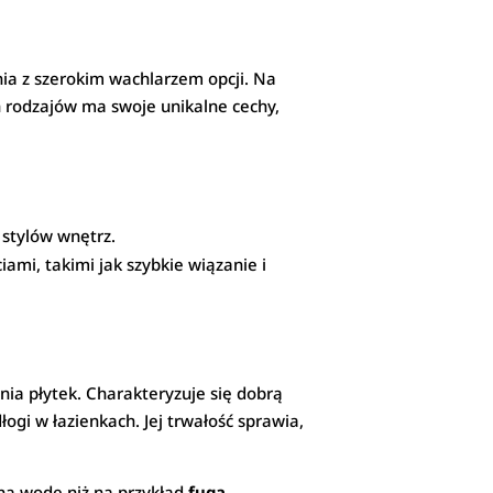
a z szerokim wachlarzem opcji. Na
ch rodzajów ma swoje unikalne cechy,
 stylów wnętrz.
ami, takimi jak szybkie wiązanie i
nia płytek. Charakteryzuje się dobrą
ogi w łazienkach. Jej trwałość sprawia,
na wodę niż na przykład
fuga