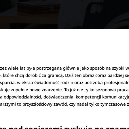
zez wiele lat była postrzegana głównie jako sposób na szybki
 które chcą dorobić za granicą. Dziś ten obraz coraz bardziej s
parcia, większa świadomość rodzin oraz potrzeba profesjonalne
uje zupełnie nowe znaczenie. To już nie tylko sezonowa praca n
 odpowiedzialności, doświadczenia, kompetencji komunikacyjny
tarszymi to przyszłościowy zawód, czy nadal tylko tymczasow