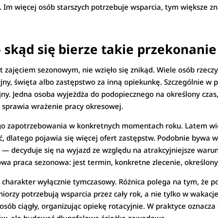
Im więcej osób starszych potrzebuje wsparcia, tym większe z
 skąd się bierze takie przekonanie
t zajęciem sezonowym, nie wzięło się znikąd. Wiele osób rzeczy
yjny, święta albo zastępstwo za inną opiekunkę. Szczególnie w p
ny. Jedna osoba wyjeżdża do podopiecznego na określony czas, 
e sprawia wrażenie pracy okresowej.
o zapotrzebowania w konkretnych momentach roku. Latem wiel
ć, dlatego pojawia się więcej ofert zastępstw. Podobnie bywa 
e — decyduje się na wyjazd ze względu na atrakcyjniejsze waru
wa praca sezonowa: jest termin, konkretne zlecenie, określony
 charakter wyłącznie tymczasowy. Różnica polega na tym, że po
niorzy potrzebują wsparcia przez cały rok, a nie tylko w wakac
sposób ciągły, organizując opiekę rotacyjnie. W praktyce oznacz