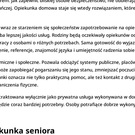
em: jak zapewnić bliskiej osobie bezpieczeństwo, nie odbierając
kuńczej. Opiekunka domowa staje się wtedy rozwiązaniem, które
e, wraz ze starzeniem się społeczeństw zapotrzebowanie na opiek
rzeba lepszej jakości usług. Rodziny będą oczekiwały opiekunów
acy z osobami o różnych potrzebach. Sama gotowość do wyjaz
ie, referencje, znajomość języka i umiejętność radzenia sobie
zne i społeczne. Pozwala odciążyć systemy publiczne, placówk
e zapobiegać pogarszaniu się jego stanu, zmniejszać poczucie
unki oznacza nie tylko praktyczną pomoc, ale też kontakt z dr
niczenia fizyczne.
ć traktowana wyłącznie jako prywatna usługa wykonywana w d
dzie coraz bardziej potrzebny. Osoby potrafiące dobrze wykon
ekunka seniora