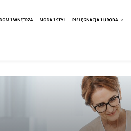
DOM I WNĘTRZA
MODA I STYL
PIELĘGNACJA I URODA