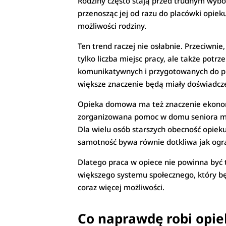
Rodziny często stają przed trudnym wybor
przenosząc jej od razu do placówki opie
możliwości rodziny.
Ten trend raczej nie osłabnie. Przeciwni
tylko liczba miejsc pracy, ale także pot
komunikatywnych i przygotowanych do pr
większe znaczenie będą miały doświadczen
Opieka domowa ma też znaczenie ekonomic
zorganizowana pomoc w domu seniora moż
Dla wielu osób starszych obecność opiek
samotność bywa równie dotkliwa jak ogra
Dlatego praca w opiece nie powinna by
większego systemu społecznego, który bę
coraz więcej możliwości.
Co naprawdę robi opi