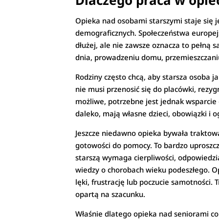
Dlaczego praca w opie
Opieka nad osobami starszymi staje się 
demograficznych. Społeczeństwa europejs
dłużej, ale nie zawsze oznacza to pełną 
dnia, prowadzeniu domu, przemieszczaniu
Rodziny często chcą, aby starsza osoba j
nie musi przenosić się do placówki, rezy
możliwe, potrzebne jest jednak wsparcie 
daleko, mają własne dzieci, obowiązki i 
Jeszcze niedawno opieka bywała traktowa
gotowości do pomocy. To bardzo uproszcz
starszą wymaga cierpliwości, odpowiedzia
wiedzy o chorobach wieku podeszłego. Op
lęki, frustrację lub poczucie samotności
opartą na szacunku.
Właśnie dlatego opieka nad seniorami cor