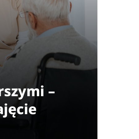
rszymi –
ajęcie