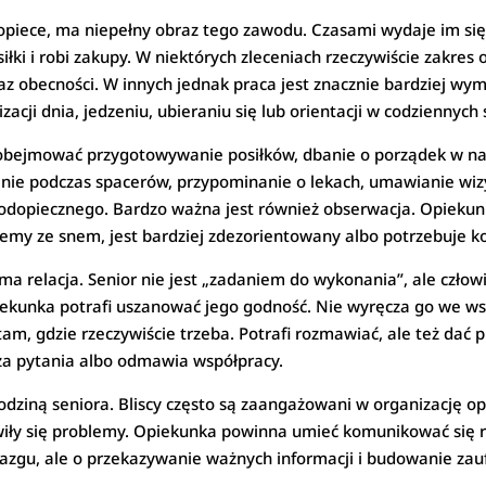
 opiece, ma niepełny obraz tego zawodu. Czasami wydaje im si
łki i robi zakupy. W niektórych zleceniach rzeczywiście zakres
z obecności. W innych jednak praca jest znacznie bardziej wy
zacji dnia, jedzeniu, ubieraniu się lub orientacji w codziennych 
ejmować przygotowywanie posiłków, dbanie o porządek w najb
nie podczas spacerów, przypominanie o lekach, umawianie wiz
odopiecznego. Bardzo ważna jest również obserwacja. Opiekun
oblemy ze snem, jest bardziej zdezorientowany albo potrzebuje k
a relacja. Senior nie jest „zadaniem do wykonania”, ale człow
kunka potrafi uszanować jego godność. Nie wyręcza go we wszys
m, gdzie rzeczywiście trzeba. Potrafi rozmawiać, ale też dać 
a pytania albo odmawia współpracy.
ziną seniora. Bliscy często są zaangażowani w organizację opie
awiły się problemy. Opiekunka powinna umieć komunikować się r
azgu, ale o przekazywanie ważnych informacji i budowanie zau