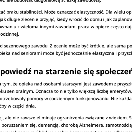
ów, ale budować długofalową ścieżkę zawodową.
ć braku stabilności. Może oznaczać elastyczność. Dla wielu op
ak długie zlecenie przyjąć, kiedy wrócić do domu i jak zaplan
równaniu z wieloma innymi zawodami praca w opiece często daj
odzinnej.
d sezonowego zawodu. Zlecenie może być krótkie, ale sama pot
 opieka nad seniorami może być jednocześnie elastyczna i przysz
dpowiedź na starzenie się społecze
tym, że opieka nad osobami starszymi jest zawodem z przyszł
ku senioralnym. Oznacza to nie tylko większą liczbę emerytów,
otrzebowały pomocy w codziennym funkcjonowaniu. Nie każda
ćby w części dnia.
, ale nie zawsze eliminuje ograniczenia związane z wiekiem. 
z poruszaniem się, demencją, chorobą Alzheimera, samotności