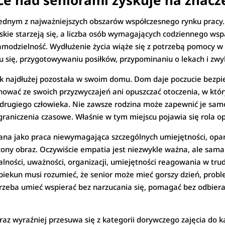
ce nad seniorami zyskuje na znacz
jednym z najważniejszych obszarów współczesnego rynku pracy
kie starzeją się, a liczba osób wymagających codziennego wspa
samodzielność. Wydłużenie życia wiąże się z potrzebą pomocy w 
 się, przygotowywaniu posiłków, przypominaniu o lekach i zw
ak najdłużej pozostała w swoim domu. Dom daje poczucie bezpie
gnować ze swoich przyzwyczajeń ani opuszczać otoczenia, w który
drugiego człowieka. Nie zawsze rodzina może zapewnić je samod
ograniczenia czasowe. Właśnie w tym miejscu pojawia się rola o
na jako praca niewymagająca szczególnych umiejętności, opar
ony obraz. Oczywiście empatia jest niezwykle ważna, ale sama 
lności, uważności, organizacji, umiejętności reagowania w tru
iekun musi rozumieć, że senior może mieć gorszy dzień, probl
. Trzeba umieć wspierać bez narzucania się, pomagać bez odbier
az wyraźniej przesuwa się z kategorii dorywczego zajęcia do k