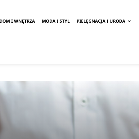
DOM I WNĘTRZA
MODA I STYL
PIELĘGNACJA I URODA