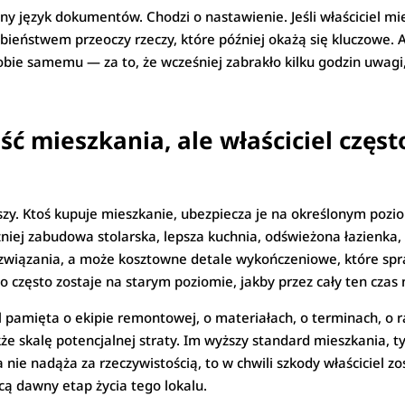
y język dokumentów. Chodzi o nastawienie. Jeśli właściciel mi
eństwem przeoczy rzeczy, które później okażą się kluczowe. A
 sobie samemu — za to, że wcześniej zabrakło kilku godzin uwagi
ć mieszkania, ale właściciel częs
uszy. Ktoś kupuje mieszkanie, ubezpiecza je na określonym poz
iej zabudowa stolarska, lepsza kuchnia, odświeżona łazienka, 
ozwiązania, a może kosztowne detale wykończeniowe, które spra
 często zostaje na starym poziomie, jakby przez cały ten czas n
el pamięta o ekipie remontowej, o materiałach, o terminach, o r
że skalę potencjalnej straty. Im wyższy standard mieszkania, t
a nie nadąża za rzeczywistością, to w chwili szkody właściciel 
cą dawny etap życia tego lokalu.