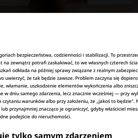
oriach bezpieczeństwa, codzienności i stabilizacji. To przestrz
iat na zewnątrz potrafi zaskakiwać, to we własnych czterech śc
ieszkań odkłada na później sprawy związane z realnym zabezpie
two uwierzyć, że tak będzie zawsze. Problem zaczyna się dopier
ięcie, włamanie, uszkodzenie elementów wykończenia albo zniszc
ne w dniu samego zdarzenia, lecz znacznie wcześniej — przy wy
 czytaniu warunków albo przy założeniu, że „jakoś to będzie”. 
ć lub przynajmniej znacząco je ograniczyć, gdyby właściciel mies
ne podejście do nieruchomości.
uje tylko samym zdarzeniem