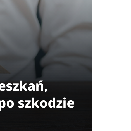
ieszkań,
po szkodzie