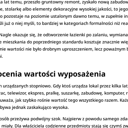
ka lat temu, przeszło gruntowny remont, zyskało nową zabudowę
 stolarkę albo elementy dekoracyjne wysokiej jakości, to jego
o pozostaje na poziomie ustalonym dawno temu, w zupełnie in
eśli już o niej myśli, to bardziej w kategoriach formalności niż 
. Nagle okazuje się, że odtworzenie łazienki po zalaniu, wymi
mieszkania do poprzedniego standardu kosztuje znacznie więce
ie wartości nie było drobnym uproszczeniem, lecz poważnym bł
i.
docenia wartości wyposażenia
h urządzanych stopniowo. Gdy ktoś urządza lokal przez kilka la
ac, telewizor, ekspres, pralkę, suszarkę, zabudowę, komputer, 
auważa, jak szybko rośnie wartość tego wszystkiego razem. Każ
bywa jednak zaskakująco wysoka.
e osób przeżywa podwójny szok. Najpierw z powodu samego zda
e miały. Dla właściciela codzienne przedmioty stają się czymś zw