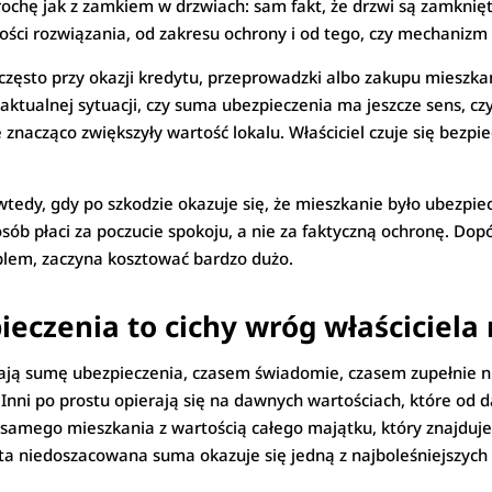
rochę jak z zamkiem w drzwiach: sam fakt, że drzwi są zamknięt
kości rozwiązania, od zakresu ochrony i od tego, czy mechani
 często przy okazji kredytu, przeprowadzki albo zakupu mieszkan
o aktualnej sytuacji, czy suma ubezpieczenia ma jeszcze sens, c
znacząco zwiększyły wartość lokalu. Właściciel czuje się bezpie
edy, gdy po szkodzie okazuje się, że mieszkanie było ubezpiecz
ób płaci za poczucie spokoju, a nie za faktyczną ochronę. Dopóki
blem, zaczyna kosztować bardzo dużo.
ieczenia to cichy wróg właściciela
żają sumę ubezpieczenia, czasem świadomie, czasem zupełnie ni
”. Inni po prostu opierają się na dawnych wartościach, które od
ć samego mieszkania z wartością całego majątku, który znajduj
 ta niedoszacowana suma okazuje się jedną z najboleśniejszych