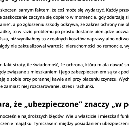
askoczeni samym faktem, że coś może się wydarzyć. Każdy przecie
e zaskoczenie zaczyna się dopiero w momencie, gdy zderzają się
ie”, a po zgłoszeniu szkody odkrywa, że zakres ochrony nie ob
 składkę, to w razie problemu po prostu dostanie pieniądze pozw
ższa, niż wynikałoby to z realnych kosztów naprawy albo odtwo
e nigdy nie zaktualizował wartości nieruchomości po remoncie, 
m fakt straty, ile świadomość, że ochrona, która miała dawać spok
łędy związane z mieszkaniem i jego zabezpieczeniem są tak pods
ją o sobie przy porannej kawie ani przy płaceniu czynszu. Wyc
e zamiast niej rozczarowanie, stres i rachunki.
ara, że „ubezpieczone” znaczy „w p
dnocześnie najdroższych błędów. Wielu właścicieli mieszkań fu
ieczenie majątku. Tymczasem między posiadaniem ubezpieczen