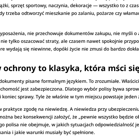
ążki, sprzęt sportowy, naczynia, dekoracje — wszystko to z czas
y trzeba odtworzyć mieszkanie po zalaniu, pożarze czy włamaniu
 wyposażenia, nie przechowuje dokumentów zakupu, nie myśli o 
nie tylko oszacować straty, ale czasem nawet spokojnie przypo
óre wydają się niewinne, dopóki życie nie zmusi do bardzo dokła
ochrony to klasyka, która mści si
 dokumenty pisane formalnym językiem. To zrozumiałe. Właścici
eruchomość jest zabezpieczona. Dlatego wybór polisy bywa spr
i koniec sprawy. Tyle że właśnie w tym miejscu powstaje jeden
praktyce zgodę na niewiedzę. A niewiedza przy ubezpieczeniu 
 można bez konsekwencji założyć, że „pewnie wszystko będzie ob
o polisa nie obejmuje, w jakich sytuacjach odpowiedzialność jes
nia i jakie warunki musiały być spełnione.